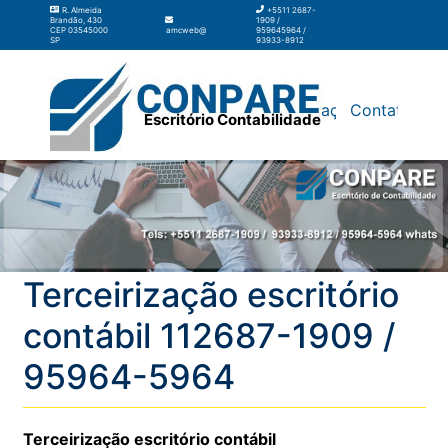
R. Almeida
+5511 2687-
Brandão, 430
1909 /
CEP 03545000
amcweb@amcweb.com.br
959645964 /
SP
93933-8912
Silos
Galpão
Contabilidade
Terceirização
Contato
Escritório Contabilidade
Terceirização escritório
contábil 112687-1909 /
95964-5964
Terceirização escritório contábil