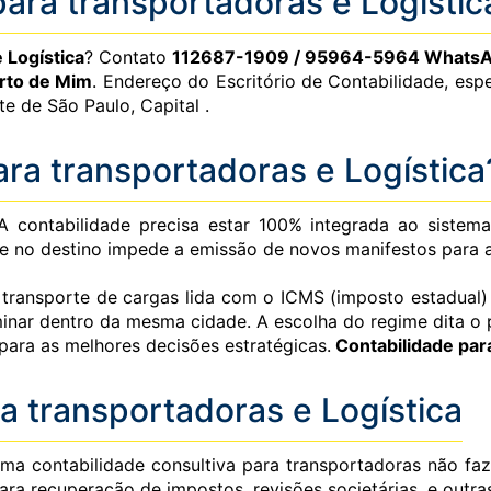
ara transportadoras e Logístic
 Logística
? Contato
112687-1909 / 95964-5964 Whats
erto de Mim
. Endereço do Escritório de Contabilidade, es
e de São Paulo, Capital .
ara transportadoras e Logística
 A contabilidade precisa estar 100% integrada ao sistem
e no destino impede a emissão de novos manifestos para a
 transporte de cargas lida com o ICMS (imposto estadual)
rminar dentro da mesma cidade. A escolha do regime dita o
para as melhores decisões estratégicas.
Contabilidade para
a transportadoras e Logística
Uma contabilidade consultiva para transportadoras não fa
ara recuperação de impostos, revisões societárias, e outr