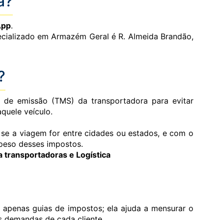
a?
App
.
pecializado em Armazém Geral é R. Almeida Brandão,
?
a de emissão (TMS) da transportadora para evitar
quele veículo.
 se a viagem for entre cidades ou estados, e com o
 peso desses impostos.
 transportadoras e Logística
z apenas guias de impostos; ela ajuda a mensurar o
as demandas de cada cliente.