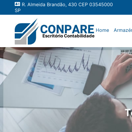
R. Almeida Brandão, 430 CEP 03545000
SP
Home
Armazé
Escritório Contabilidade