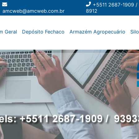
+5511 2687-1909 /
amcweb@amcweb.com.br
8912
m Geral
Depósito Fechaco
Armazém Agropecuário
Sil