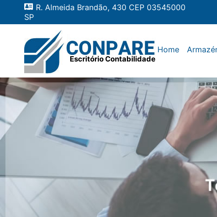
R. Almeida Brandão, 430 CEP 03545000
SP
Home
Armazé
Escritório Contabilidade