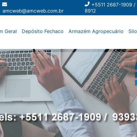
+5511 2687-1909 /
amcweb@amcweb.com.br
8912
m Geral
Depósito Fechaco
Armazém Agropecuário
Sil