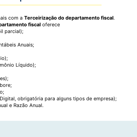
nais com a
Terceirização do departamento fiscal
.
partamento fiscal
oferece
 parcial);
tábeis Anuais;
o);
ônio Líquido);
es);
bore;
o;
igital, obrigatória para alguns tipos de empresa);
ual e Razão Anual.