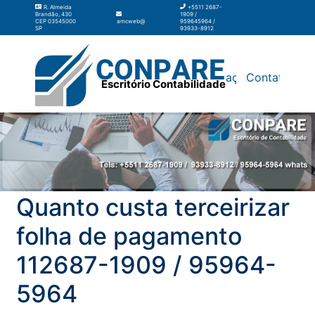
R. Almeida
+5511 2687-
Brandão, 430
1909 /
CEP 03545000
amcweb@amcweb.com.br
959645964 /
SP
93933-8912
Silos
Galpão
Contabilidade
Terceirização
Contato
Escritório Contabilidade
Quanto custa terceirizar
folha de pagamento
112687-1909 / 95964-
5964